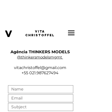
v
VITA
CHRISTOFFEL
Agência THINKERS MODELS
@thinkersmodelsmgmt
vitachristoffel@gmail.com
+55 021.987627494