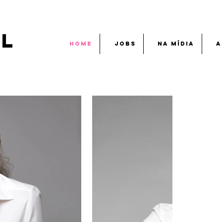
EL
HOME
JOBS
NA MÍDIA
A